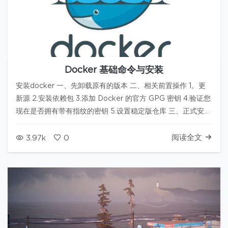
Docker 基础命令与安装
安装docker 一、先卸载原有的版本 二、相关前置操作 1。更
新源 2.安装依赖包 3.添加 Docker 的官方 GPG 密钥 4.验证您
现在是否拥有带有指纹的密钥 5.设置稳定版仓库 三、正式安装
1.更新源 2.安装最新的Docker-ce 3.启动 4.测试 一个镜像可以
生成 N 个容器，…
阅读全文
3.97k
0