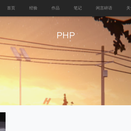
首页
经验
作品
笔记
闲言碎语
关
PHP