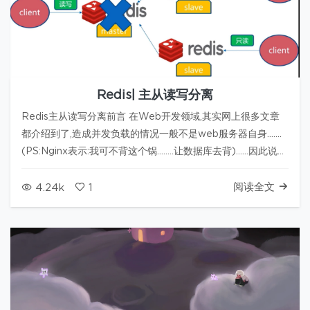
Redis| 主从读写分离
Redis主从读写分离前言 在Web开发领域,其实网上很多文章
都介绍到了,造成并发负载的情况一般不是web服务器自身.......
(PS:Nginx表示:我可不背这个锅........让数据库去背)......因此说到
底的,并发负载的主要原因还是在于服务器上的数据库的读写能
力,当然,如果是云计算服务…
阅读全文
4.24k
1