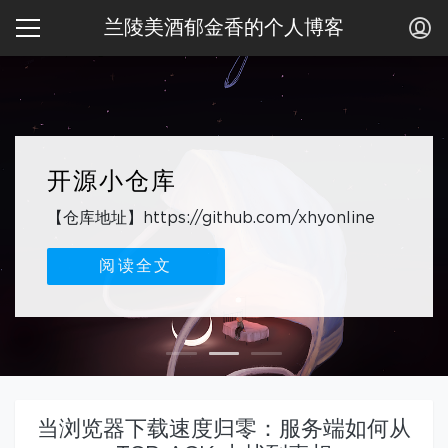
兰陵美酒郁金香的个人博客
【扩列应用】双人匿名匹配聊
天室
关于作者
开源小仓库
基于 GatewayWorker+Thinkphp5.1写的一套匿
关于我
【仓库地址】https://github.com/xhyonline
名匹配聊天室,供大家一起学习与交流
阅读全文
阅读全文
阅读全文
当浏览器下载速度归零：服务端如何从