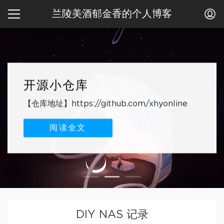
兰陵美酒郁金香的个人博客
【扩列应用】双人匿名匹配聊
天室
开源小仓库
关于作者
基于 GatewayWorker+Thinkphp5.1写的一套匿
【仓库地址】https://github.com/xhyonline
关于我
名匹配聊天室,供大家一起学习与交流
阅读全文
阅读全文
阅读全文
DIY NAS 记录